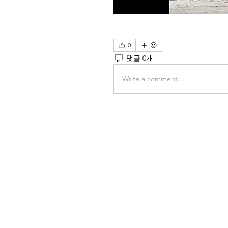
0
댓글 0개
Write a comment...