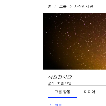
홈
그룹
사진전시관
사진전시관
공개
·
회원 11명
그룹 활동
미디어
뒤로