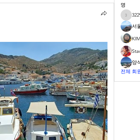
명
322
3229990
서
KIM
Sta
양
전체 회원