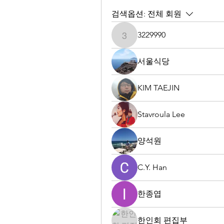
검색옵션:
전체 회원
3229990
3229990
서울식당
KIM TAEJIN
Stavroula Lee
양석원
C.Y. Han
한종엽
한인회 편집부