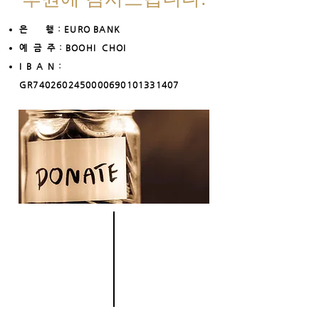
​은 행 : EURO BANK
예
금
주 : BOOHI CHOI
I B A N
:
GR7402602450000690101331407