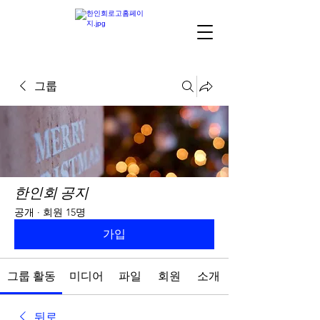
그룹
한인회 공지
공개
·
회원 15명
가입
그룹 활동
미디어
파일
회원
소개
뒤로