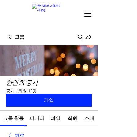
그룹
한인회 공지
공개
·
회원 15명
가입
그룹 활동
미디어
파일
회원
소개
뒤로