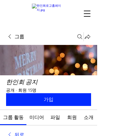
그룹
한인회 공지
공개
·
회원 15명
가입
그룹 활동
미디어
파일
회원
소개
뒤로