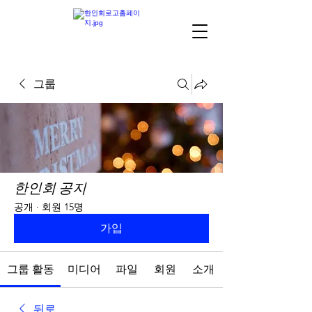
그룹
한인회 공지
공개
·
회원 15명
가입
그룹 활동
미디어
파일
회원
소개
뒤로