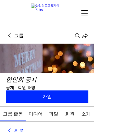
그룹
한인회 공지
공개
·
회원 15명
가입
그룹 활동
미디어
파일
회원
소개
뒤로