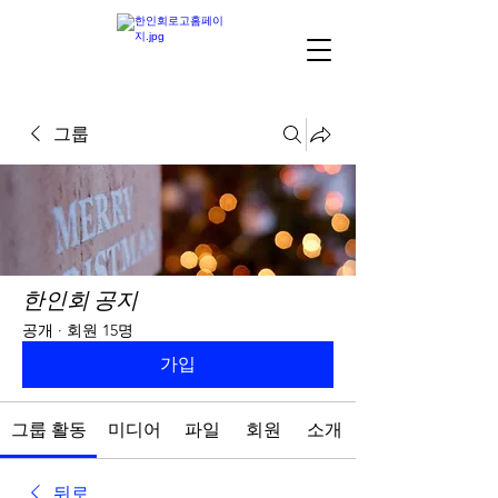
그룹
한인회 공지
공개
·
회원 15명
가입
그룹 활동
미디어
파일
회원
소개
뒤로