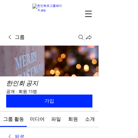
그룹
한인회 공지
공개
·
회원 15명
가입
그룹 활동
미디어
파일
회원
소개
뒤로