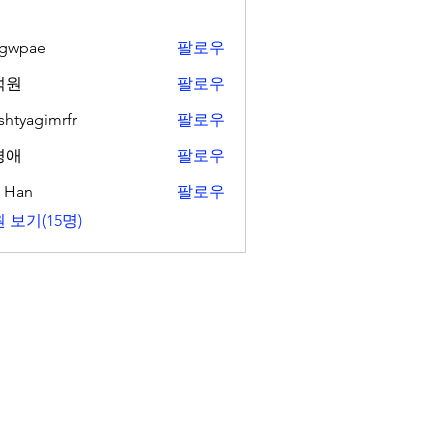
ngwpae
팔로우
ae
석원
팔로우
shtyagimrfr
팔로우
gimrfr
경애
팔로우
. Han
팔로우
 보기(15명)