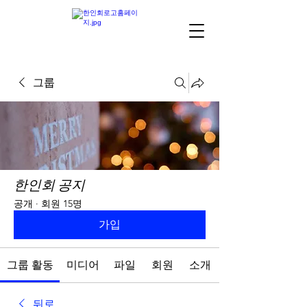
그룹
한인회 공지
공개
·
회원 15명
가입
그룹 활동
미디어
파일
회원
소개
뒤로