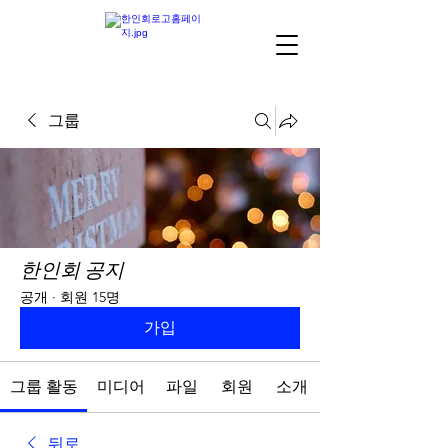
그룹
한인회 공지
공개
·
회원 15명
가입
그룹 활동
미디어
파일
회원
소개
뒤로