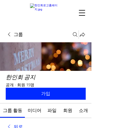
그룹
한인회 공지
공개
·
회원 15명
가입
그룹 활동
미디어
파일
회원
소개
뒤로