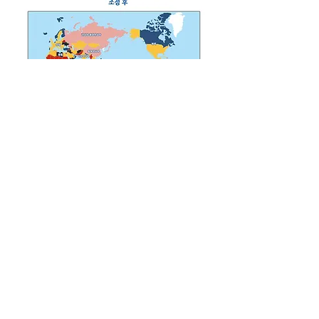
각 국별 여행경보 상세
.pdf
PDF 다운로드
https://overseas.mofa.go.kr/gr-
ko/brd/m_7025/view.do?
seq=1344592&page=1
0
0
30
Write a comment...