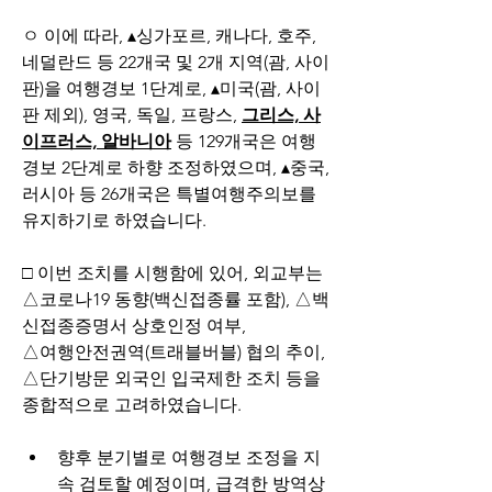
﻿ㅇ 이에 따라, ▴싱가포르, 캐나다, 호주, 
네덜란드 등 22개국 및 2개 지역(괌, 사이
판)을 여행경보 1단계로, ▴미국(괌, 사이
판 제외), 영국, 독일, 프랑스, 
그리스, 사
이프러스, 알바니아
 등 129개국은 여행
경보 2단계로 하향 조정하였으며, ▴중국, 
러시아 등 26개국은 특별여행주의보를 
유지하기로 하였습니다.
□ 이번 조치를 시행함에 있어, 외교부는 
△코로나19 동향(백신접종률 포함), △백
신접종증명서 상호인정 여부, 
△여행안전권역(트래블버블) 협의 추이, 
△단기방문 외국인 입국제한 조치 등을 
종합적으로 고려하였습니다.
﻿향후 분기별로 여행경보 조정을 지
속 검토할 예정이며, 급격한 방역상