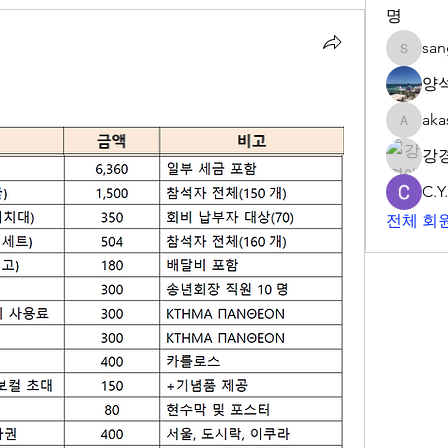
명
sa
sangwp
양
aka
akashtya
강
C.Y
전체 회원