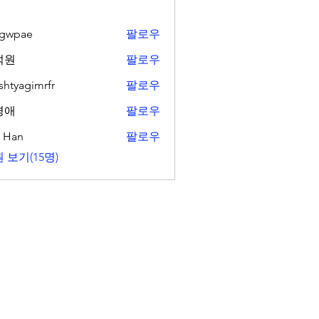
ngwpae
팔로우
ae
석원
팔로우
shtyagimrfr
팔로우
gimrfr
경애
팔로우
. Han
팔로우
 보기(15명)