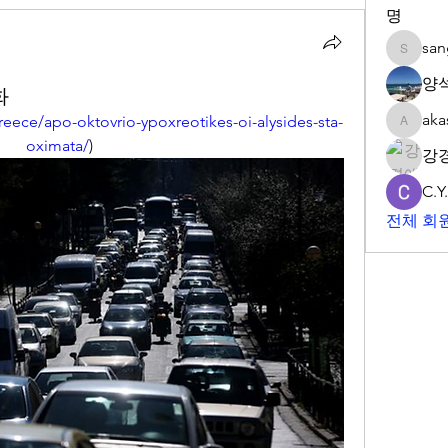
명
sa
sangwp
양
화
aka
reece/apo-oktovrio-ypoxreotikes-oi-alysides-sta-
akashtya
oximata/
)
강
C.Y
전체 회원