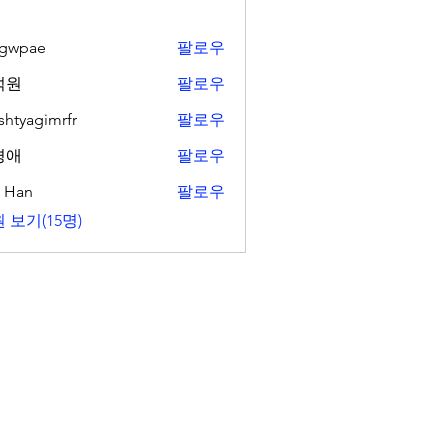
ngwpae
팔로우
ae
석원
팔로우
shtyagimrfr
팔로우
gimrfr
경애
팔로우
. Han
팔로우
 보기(15명)