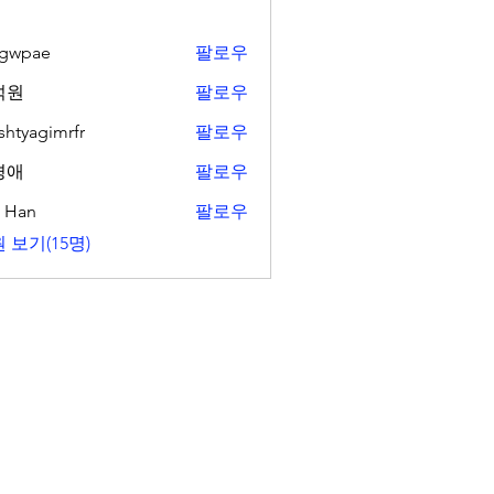
ngwpae
팔로우
ae
석원
팔로우
shtyagimrfr
팔로우
gimrfr
경애
팔로우
. Han
팔로우
 보기(15명)