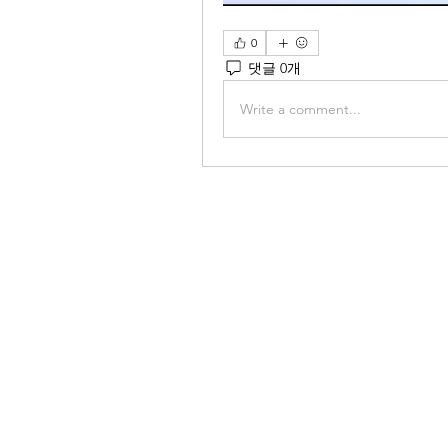
0
댓글 0개
Write a comment...