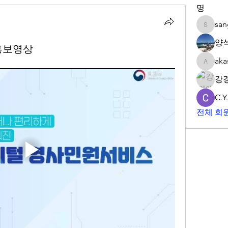
명
sa
sangwp
양
홍보영상
aka
akashtya
강
C.Y
전체 회원