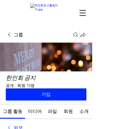
그룹
한인회 공지
공개
·
회원 15명
가입
그룹 활동
미디어
파일
회원
소개
뒤로