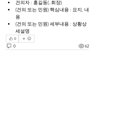
건의자 : 홍길동(..회장)
(건의 또는 민원) 핵심내용 : 요지, 내
용
(건의 또는 민원) 세부내용 : 상황상
세설명
0
0
62
撰寫留言......
소개
재 그리스 한인회의 공지사항
명
sangwpae
팔로우
sangwpae
양석원
팔로우