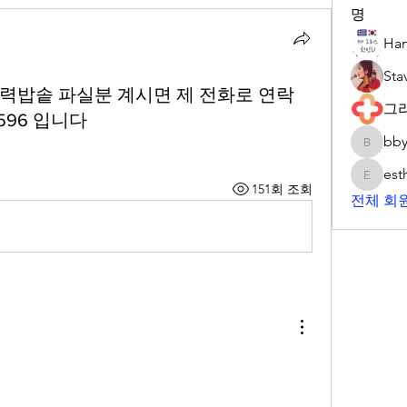
명
Han
Sta
압력밥솥 파실분 계시면 제 전화로 연락
그
3596 입니다
bby
bbypark
est
esthers
151회 조회
전체 회원