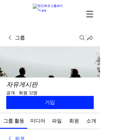
그룹
자유게시판
공개
·
회원 32명
가입
그룹 활동
미디어
파일
회원
소개
뒤로