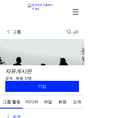
그룹
자유게시판
공개
·
회원 32명
가입
그룹 활동
미디어
파일
회원
소개
뒤로