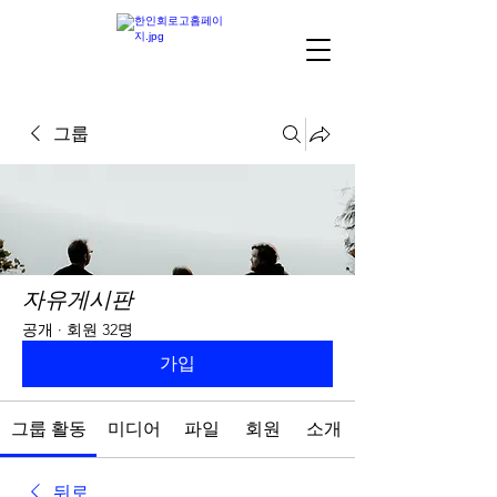
그룹
자유게시판
공개
·
회원 32명
가입
그룹 활동
미디어
파일
회원
소개
뒤로