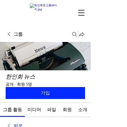
그룹
한인회 뉴스
공개
·
회원 5명
가입
그룹 활동
미디어
파일
회원
소개
뒤로