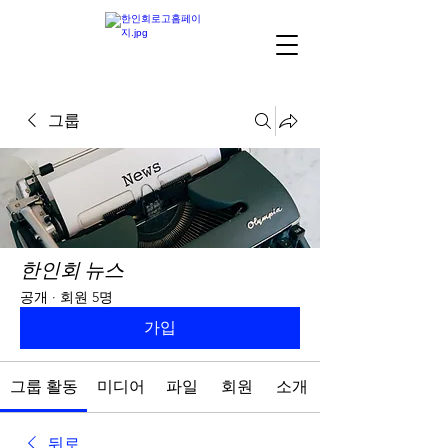
그룹
한인회 뉴스
공개
·
회원 5명
가입
그룹 활동
미디어
파일
회원
소개
뒤로