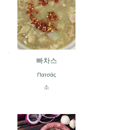
빠차스
Πατσάς
소