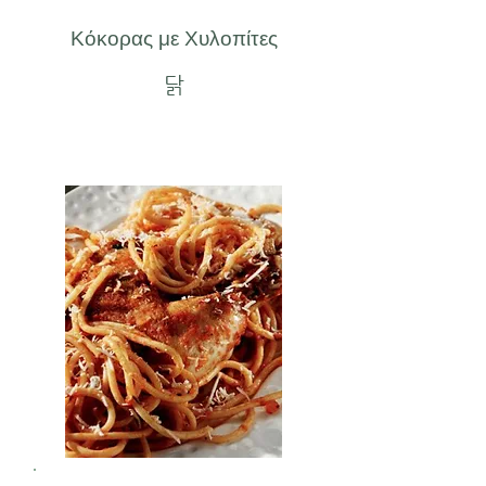
Κόκορας με Χυλοπίτες
닭