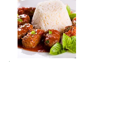
수주까끼아
Σουτζουκάκια
소