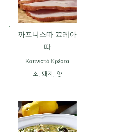
까프니스따 끄레아
따
Καπνιστά Κρέατα
소, 돼지, 양