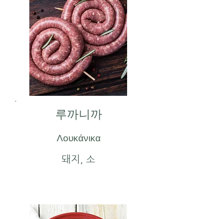
루까니까
Λουκάνικα
돼지, 소