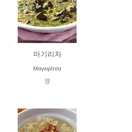
마기리차
Μαγειρίτσα
양