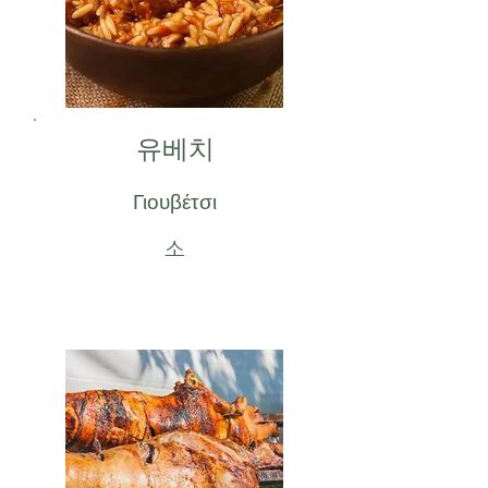
유베치
Γιουβέτσι
소