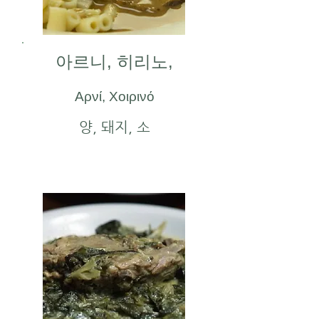
아르니, 히리노,
Αρνί, Χοιρινό
양, 돼지, 소