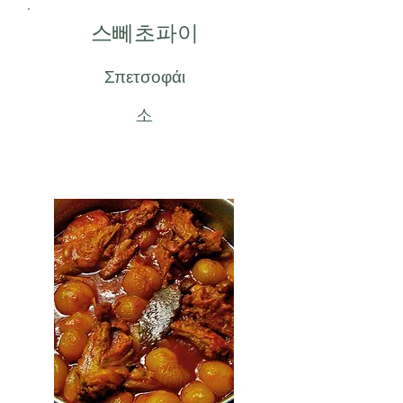
스뻬초파이
Σπετσοφάι
소