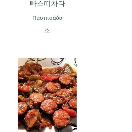
빠스띠차다
Παστιτσάδα
소