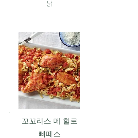
닭
꼬꼬라스 메 힐로
삐떼스