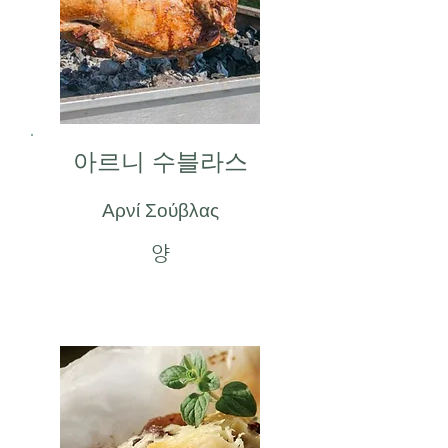
아르니 수블라스
Αρνί Σούβλας
양