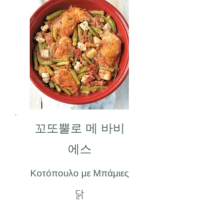
꼬또뿔로 메 바비
에스
Κοτόπουλο με Μπάμιες
닭