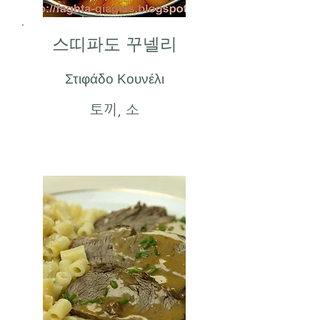
스띠파도 꾸넬리
Στιφάδο Κουνέλι
토끼, 소