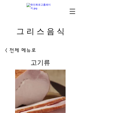
​그 리 스 음 식
< 전체 메뉴로
고기류