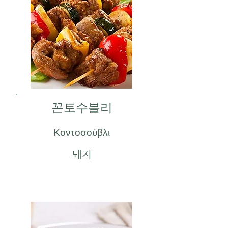
꼰토수블리
Κοντοσούβλι
돼지