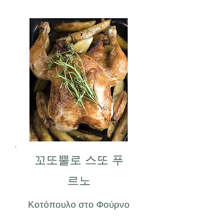
꼬또뿔로 스또 푸
르노
Κοτόπουλο στο Φούρνο