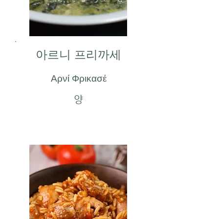
아르니 프리까세
Αρνί Φρικασέ
양