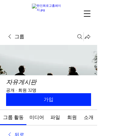
그룹
자유게시판
공개
·
회원 32명
가입
그룹 활동
미디어
파일
회원
소개
뒤로