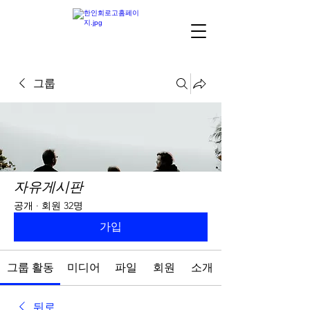
그룹
자유게시판
공개
·
회원 32명
가입
그룹 활동
미디어
파일
회원
소개
뒤로