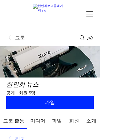
그룹
한인회 뉴스
공개
·
회원 5명
가입
그룹 활동
미디어
파일
회원
소개
뒤로