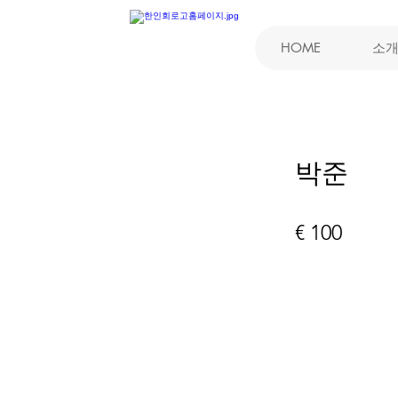
HOME
소
박준
€ 100