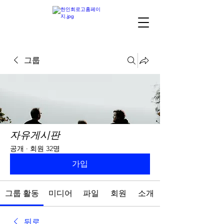
그룹
자유게시판
공개
·
회원 32명
가입
그룹 활동
미디어
파일
회원
소개
뒤로