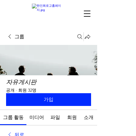
그룹
자유게시판
공개
·
회원 32명
가입
그룹 활동
미디어
파일
회원
소개
뒤로