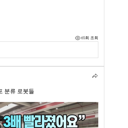
65회 조회
포 분류 로봇들