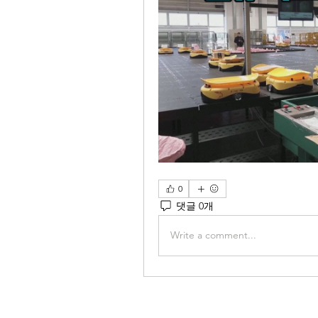
0
댓글 0개
Write a comment...