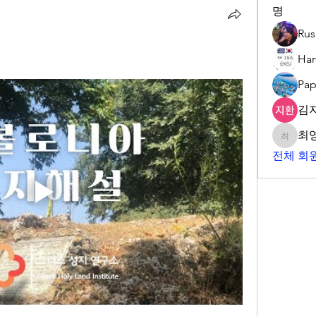
명
Ru
Han
Pap
김
최
최영훈
전체 회원