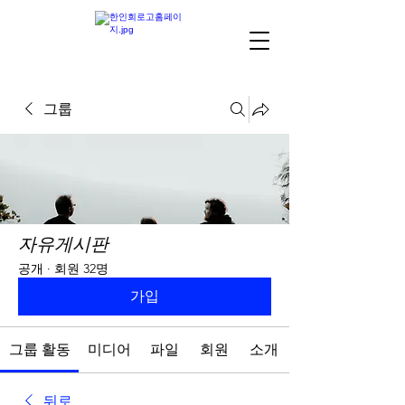
그룹
자유게시판
공개
·
회원 32명
가입
그룹 활동
미디어
파일
회원
소개
뒤로