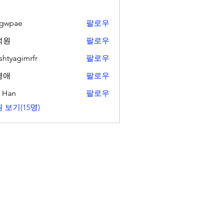
ngwpae
팔로우
ae
석원
팔로우
shtyagimrfr
팔로우
gimrfr
경애
팔로우
. Han
팔로우
 보기(15명)