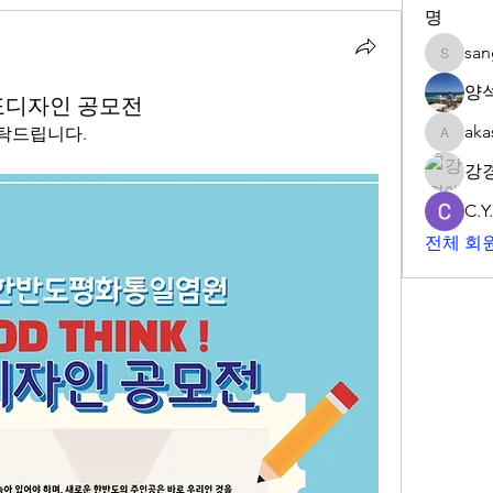
명
sa
sangwp
양
표디자인 공모전
aka
탁드립니다. 
akashtya
강
C.Y
전체 회원