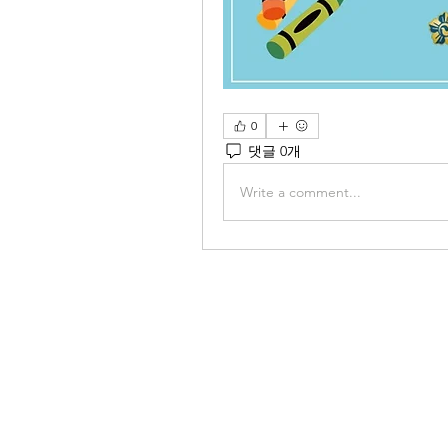
0
댓글 0개
Write a comment...